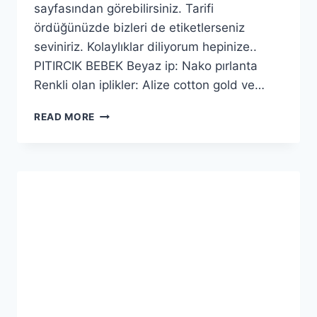
sayfasından görebilirsiniz. Tarifi
ördüğünüzde bizleri de etiketlerseniz
seviniriz. Kolaylıklar diliyorum hepinize..
PITIRCIK BEBEK Beyaz ip: Nako pırlanta
Renkli olan iplikler: Alize cotton gold ve…
AMIGURUMI
READ MORE
PITIRCIK
BEBEK
YAPILIŞI-
AMIGURUMI
PITIRCIK
DOLL
FREE
PATTERN