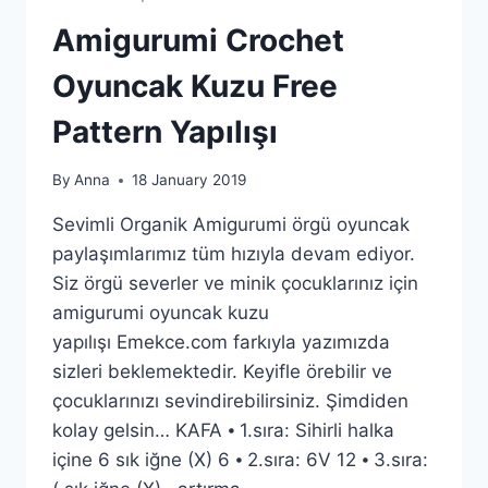
Amigurumi Crochet
Oyuncak Kuzu Free
Pattern Yapılışı
By
Anna
18 January 2019
Sevimli Organik Amigurumi örgü oyuncak
paylaşımlarımız tüm hızıyla devam ediyor.
Siz örgü severler ve minik çocuklarınız için
amigurumi oyuncak kuzu
yapılışı Emekce.com farkıyla yazımızda
sizleri beklemektedir. Keyifle örebilir ve
çocuklarınızı sevindirebilirsiniz. Şimdiden
kolay gelsin… KAFA ⦁ 1.sıra: Sihirli halka
içine 6 sık iğne (X) 6 ⦁ 2.sıra: 6V 12 ⦁ 3.sıra: