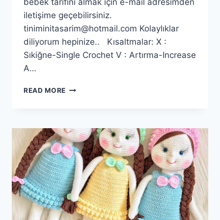
bebek tarifini almak için e-mail adresimden
iletişime geçebilirsiniz.
tiniminitasarim@hotmail.com
Kolaylıklar
diliyorum hepinize.. Kısaltmalar: X :
Sıkiğne-Single Crochet V : Artırma-Increase
A…
AMIGURUMI
READ MORE
HIRKA
VE
ŞAPKA
YAPILIŞI-
AMIGURUMI
CROCHET
CARDIGAN
AND
HAT
TUTORIAL