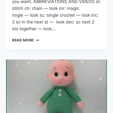
you want. ABBREVIATIONS AND VİDEOS st:
stitch ch: chain — look mr: magic
ringle — look sc: single crochet — look inc:
2 sc in the next st — look dec: sc next 2
sts together — look…
AMIGURUMI
READ MORE
CROCHET
LITTLE
REINDEER
FREE
ENGLISH
PATTERN