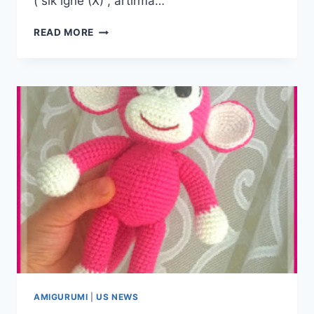
( sık iğne (X) , artırma…
AMIGURUMI
READ MORE
CROCHET
OYUNCAK
KUZU
FREE
PATTERN
YAPILIŞI
AMIGURUMI
|
US NEWS