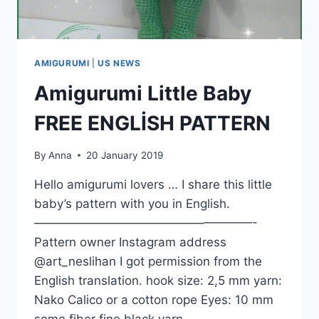
AMIGURUMI
|
US NEWS
Amigurumi Little Baby
FREE ENGLİSH PATTERN
By
Anna
20 January 2019
Hello amigurumi lovers … I share this little
baby’s pattern with you in English.
——————————————————-
Pattern owner Instagram address
@art_neslihan I got permission from the
English translation. hook size: 2,5 mm yarn:
Nako Calico or a cotton rope Eyes: 10 mm
some fiber fine black yarn