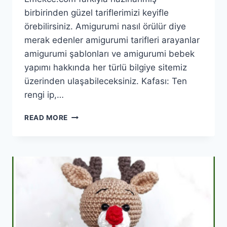
birbirinden güzel tariflerimizi keyifle
örebilirsiniz. Amigurumi nasıl örülür diye
merak edenler amigurumi tarifleri arayanlar
amigurumi şablonları ve amigurumi bebek
yapımı hakkında her türlü bilgiye sitemiz
üzerinden ulaşabileceksiniz. Kafası: Ten
rengi ip,…
AMIGURUMI
READ MORE
CROCHET
BABY
MICKY
MOUSE
PATTERN
YAPILIŞI