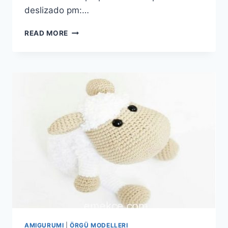
deslizado pm:…
AMIGURUMI
READ MORE
CROCHET
ANGEL
NACIMIENTO
FREE
PATTERNS
AMIGURUMI
|
ÖRGÜ MODELLERI