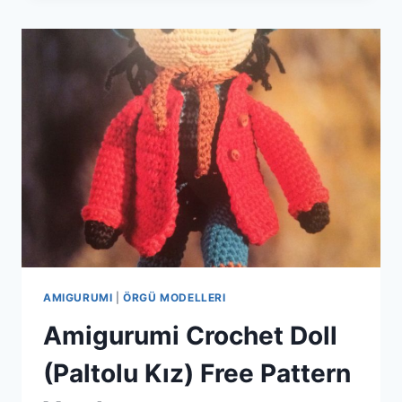
TEDDY
BEAR
FREE
PATTERN
AMIGURUMI
|
ÖRGÜ MODELLERI
Amigurumi Crochet Doll
(Paltolu Kız) Free Pattern