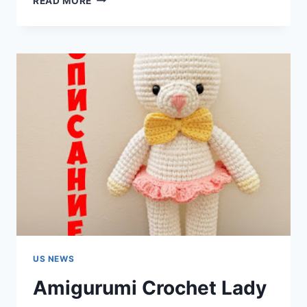
READ MORE
CROCHET
MANKI
THE
MONKEY
FREE
PATTERN
US NEWS
Amigurumi Crochet Lady