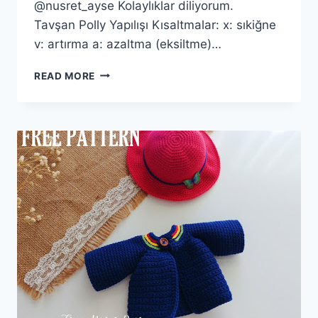
@nusret_ayse Kolaylıklar diliyorum.
Tavşan Polly Yapılışı Kısaltmalar: x: sıkiğne
v: artırma a: azaltma (eksiltme)…
AMIGURUMI
READ MORE
TAVŞAN
POLLY
YAPILIŞI-
AMIGURUMI
BUNNY
POLLY
FREE
PATTERN