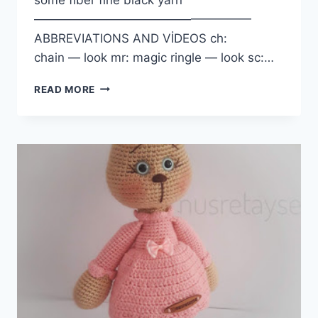
——————————————————
ABBREVIATIONS AND VİDEOS ch:
chain — look mr: magic ringle — look sc:…
AMIGURUMI
READ MORE
LITTLE
BABY
FREE
ENGLİSH
PATTERN