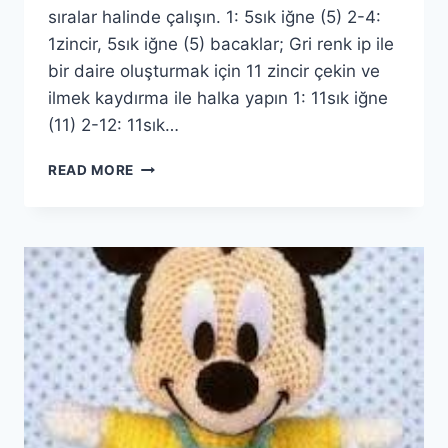
sıralar halinde çalışın. 1: 5sık iğne (5) 2-4:
1zincir, 5sık iğne (5) bacaklar; Gri renk ip ile
bir daire oluşturmak için 11 zincir çekin ve
ilmek kaydırma ile halka yapın 1: 11sık iğne
(11) 2-12: 11sık…
AMIGURUMI
READ MORE
CROCHET
TAVŞAN
BUGS
BUNNY
PATTERN
YAPILIŞI