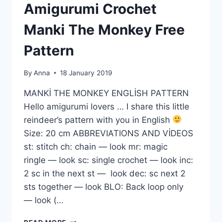
Amigurumi Crochet
Manki The Monkey Free
Pattern
By
Anna
18 January 2019
MANKİ THE MONKEY ENGLİSH PATTERN
Hello amigurumi lovers … I share this little
reindeer’s pattern with you in English
Size: 20 cm ABBREVIATIONS AND VİDEOS
st: stitch ch: chain — look mr: magic
ringle — look sc: single crochet — look inc:
2 sc in the next st — look dec: sc next 2
sts together — look BLO: Back loop only
— look (…
AMIGURUMI