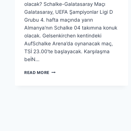
olacak? Schalke-Galatasaray Maçı
Galatasaray, UEFA Şampiyonlar Ligi D
Grubu 4. hafta maçında yarın
Almanya’nın Schalke 04 takımına konuk
olacak. Gelsenkirchen kentindeki
AufSchalke Arena’da oynanacak maç,
TSİ 23.00’te başlayacak. Karşılaşma
beİN…
SCHALKE
READ MORE
04
–
GALATASARAY
ŞAMPIYONLAR
LIGI
MAÇI
NE
ZAMAN,
SAAT