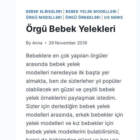
BEBEK ELBISELERI
|
BEBEK YELEK MODELLERI
|
ÖRGÜ MODELLERI
|
ÖRGÜ ÖRNEKLERI
|
US NEWS
Örgü Bebek Yelekleri
By
Anna
29 November 2019
Bebeklere en çok yapılan örgüler
arasında bebek yelek
modelleri neredeyse ilk başta yer
almakta, ben de sizlerleher yıl popüler
olabilecek en güzel ve çeşitli bebek
yelek örneklerini paylaşmak istedim.
Sizler için derlediğim bebek yelek
modelleri arasında, erkek bebekler için
yelek modelleri ve kız bebekler için
bebek yelek modellerini bulabilirsiniz,
hepsi de birbirinden güzel ve her yaş